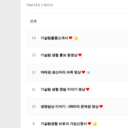
Total 14건
1 페이지
번호
14
기살림물품소개서
13
기살림 생협 홍보 동영상
12
여태권 생산자의 쇠죽 영상
4
11
기살림 생협 창립 이야기 영상
10
생명밥상 이야기 - GMO의 문제점 영상
9
기살림생협 브로셔 가입신청서