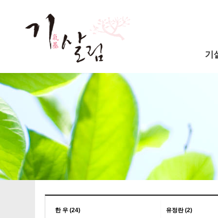
기
한 우 (24)
유정란 (2)