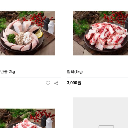
반골 2kg
잡뼈(1kg)
3,000원