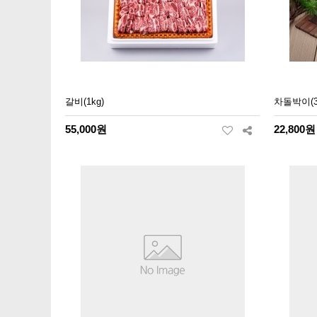
갈비(1kg)
차돌박이(3
55,000원
22,800원