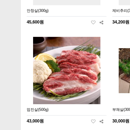
안창살(300g)
제비추리(3
45,600원
34,200원
업진살(500g)
부채살(300
43,000원
30,000원