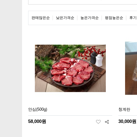
판매많은순
낮은가격순
높은가격순
평점높은순
후기
안심(500g)
청계란
58,000원
30,000원